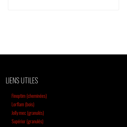
LIENS UTILES
Finoptim (cheminées)
Lorflam (bois)
Jolly mec (granulés)
Supérior (granulés)