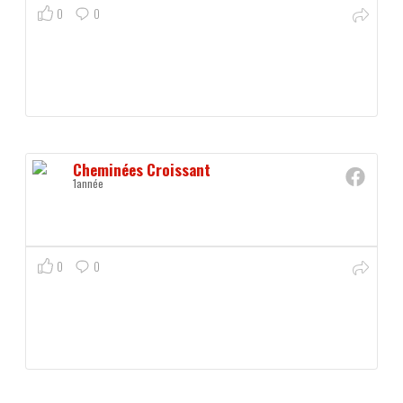
0
0
Cheminées Croissant
1année
0
0