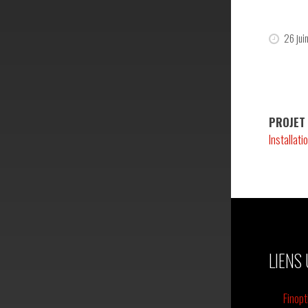
26 ju
PROJET
Installat
LIENS 
Finop