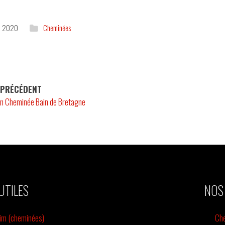
in 2020
Cheminées
 PRÉCÉDENT
ion Cheminée Bain de Bretagne
UTILES
NOS
tim (cheminées)
Ch